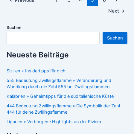
←
Previous
1
…
4
5
6
7
pagination
Next
→
Suchen
Suchen
Neueste Beiträge
Sizilien » Insidertipps für dich
555 Bedeutung Zwillingsflamme » Veränderung und
Wandlung durch die Zahl 555 bei Zwillingsflammen
Kalabrien » Geheimtipps für die süditalienische Küste
444 Bedeutung Zwillingsflamme » Die Symbolik der Zahl
444 für deine Zwillingsflamme
Ligurien » Verborgene Highlights an der Riviera