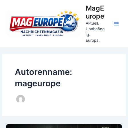
Zum
MagE
Inhalt
urope
springen
Aktuell.
Main
Unabhäng
ig.
Men
Europa.
Autorenname:
mageurope