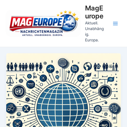
Zum
MagE
Inhalt
urope
springen
Aktuell.
Main
Unabhäng
ig.
Men
Europa.