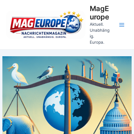
Ir
MagE
al
urope
contenido
Aktuell.
Main
Unabhäng
ig.
Men
Europa.