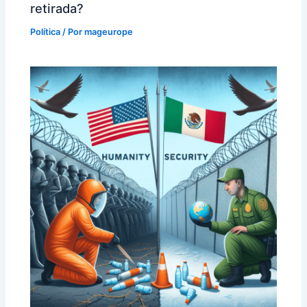
retirada?
Política
/ Por
mageurope