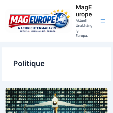
Aller
MagE
au
urope
contenu
Aktuell.
Main
Unabhäng
ig.
Men
Europa.
Politique