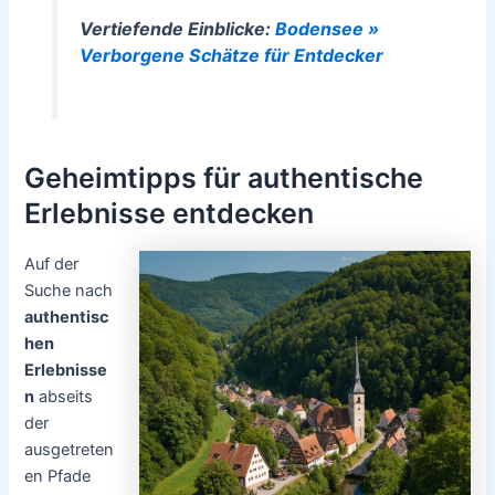
Vertiefende Einblicke:
Bodensee »
Verborgene Schätze für Entdecker
Geheimtipps für authentische
Erlebnisse entdecken
Auf der
Suche nach
authentisc
hen
Erlebnisse
n
abseits
der
ausgetreten
en Pfade