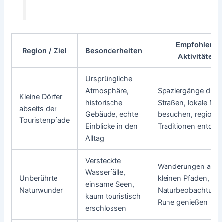
Empfohlene
Region / Ziel
Besonderheiten
Aktivitäten
Ursprüngliche
Atmosphäre,
Spaziergänge durc
Kleine Dörfer
historische
Straßen, lokale Mä
abseits der
Gebäude, echte
besuchen, regional
Touristenpfade
Einblicke in den
Traditionen entde
Alltag
Versteckte
Wanderungen auf
Wasserfälle,
Unberührte
kleinen Pfaden,
einsame Seen,
Naturwunder
Naturbeobachtung
kaum touristisch
Ruhe genießen
erschlossen