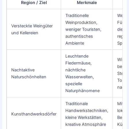
Region / Ziel
Merkmale
A
Traditionelle
Weinv
Weinproduktion,
Führu
Versteckte Weingüter
weniger Touristen,
die W
und Kellereien
authentisches
regio
Ambiente
Spezi
Leuchtende
Wildb
Fledermäuse,
bei N
Nachtaktive
nächtliche
Stern
Naturschönheiten
Wasserwelten,
Toure
spezielle
nacht
Naturphänomene
Traditionale
Mitma
Handwerkstechniken,
lokale
Kunsthandwerksdörfer
kleine Werkstätten,
Besuc
kreative Atmosphäre
Künst