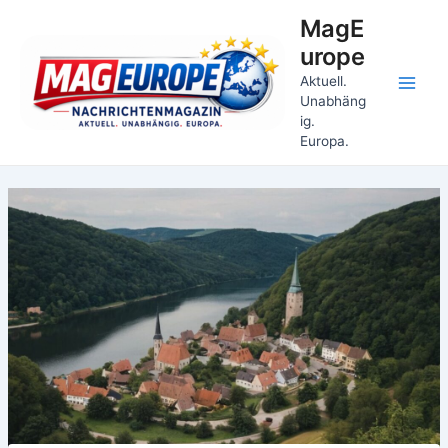
Zum
MagE
Inhalt
urope
springen
Aktuell.
Main
Unabhäng
ig.
Men
Europa.