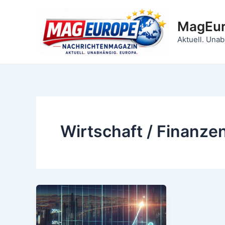
Vai
al
MagEu
contenuto
Aktuell. Unab
Wirtschaft / Finanze