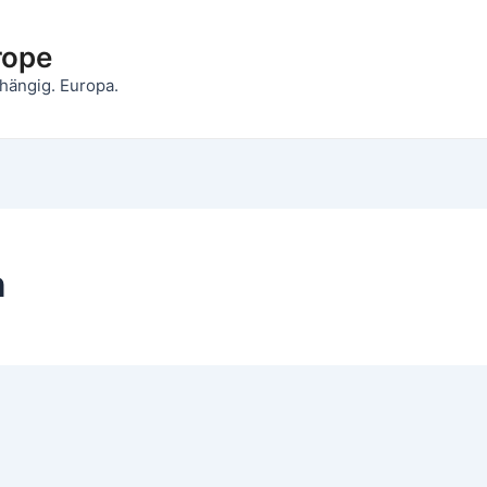
rope
hängig. Europa.
n