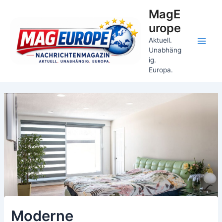
Zum
MagE
Inhalt
urope
springen
Aktuell.
Main
Unabhäng
ig.
Men
Europa.
Moderne