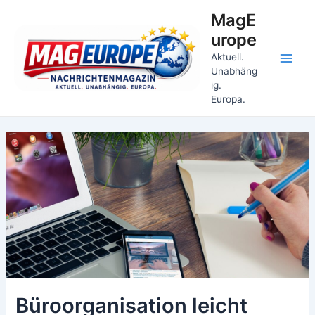
Zum
MagE
Inhalt
urope
springen
Aktuell.
Main
Unabhäng
ig.
Men
Europa.
Büroorganisation leicht