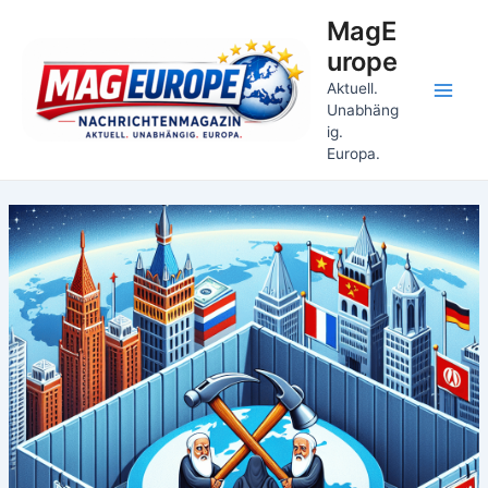
Zum
MagE
Inhalt
urope
springen
Aktuell.
Main
Unabhäng
ig.
Men
Europa.